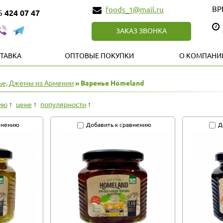
ВР
foods_1@mail.ru
85
424 07 47
ЗАКАЗ ЗВОНКА
ТАВКА
ОПТОВЫЕ ПОКУПКИ
О КОМПАНИ
ье, Джемы из Армении
» Варенье Homeland
ию
цене
популярности
внению
Добавить к сравнению
Д