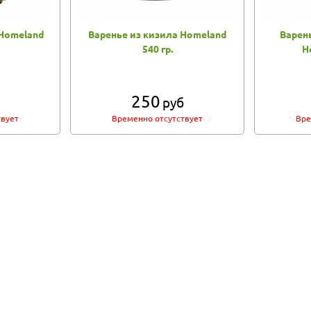
 Homeland
Варенье из кизила Homeland
Варень
540 гр.
H
250
руб
твует
Временно отсутствует
Вре