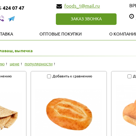
ВР
foods_1@mail.ru
85
424 07 47
ЗАКАЗ ЗВОНКА
ТАВКА
ОПТОВЫЕ ПОКУПКИ
О КОМПАНИ
 лаваш, выпечка
ию
цене
популярности
внению
Добавить к сравнению
Д