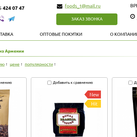
ВР
foods_1@mail.ru
85
424 07 47
ЗАКАЗ ЗВОНКА
ТАВКА
ОПТОВЫЕ ПОКУПКИ
О КОМПАНИ
из Армении
ию
цене
популярности
внению
Добавить к сравнению
Д
New
Hit