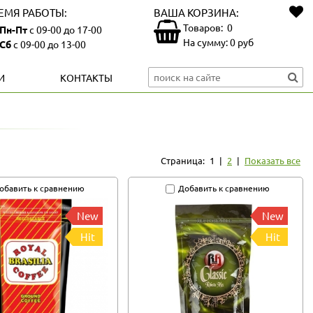
ЕМЯ РАБОТЫ:
ВАША КОРЗИНА:
Товаров:
0
Пн-Пт
с 09-00 до 17-00
На сумму:
0
руб
Сб
с 09-00 до 13-00
И
КОНТАКТЫ
Страница:
1
|
2
|
Показать все
обавить к сравнению
Добавить к сравнению
New
New
Hit
Hit