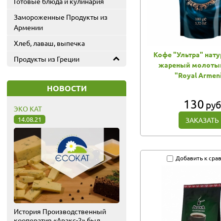
Готовые блюда и кулинария
Замороженные Продукты из
Армении
Хлеб, лаваш, выпечка
Кофе "Ультра" нат
Продукты из Греции
жареный молотый
"Royal Armen
НОВОСТИ
130
руб
ЭКО КАТ
14.08.21
ЗАКАЗАТЬ
Добавить к сра
История Производственный
кооператив «Аракс-2» был