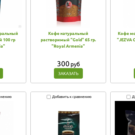
уральный
Кофе натуральный
Кофе м
 100 гр
растворимый "Gold" 65 гр.
"JEZVA 
ia"
"Royal Armenia"
300
руб
ЗАКАЗАТЬ
внению
Добавить к сравнению
Д