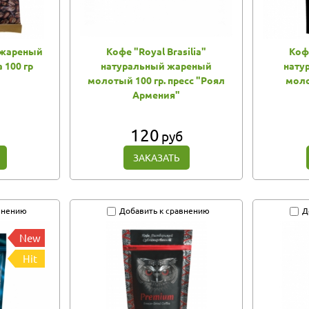
 жареный
Кофе "Royal Brasilia"
Кофе
 100 гр
натуральный жареный
нату
молотый 100 гр. пресс "Роял
моло
Армения"
120
руб
ЗАКАЗАТЬ
внению
Добавить к сравнению
Д
New
Hit