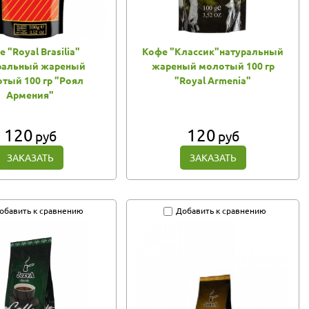
 "Royal Brasilia"
Кофе "Классик"натуральный
ральный жареный
жареный молотый 100 гр
тый 100 гр "Роял
"Royal Armenia"
Армения"
120
120
руб
руб
ЗАКАЗАТЬ
ЗАКАЗАТЬ
обавить к сравнению
Добавить к сравнению