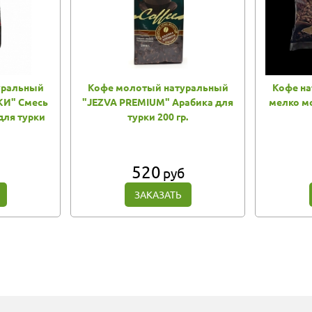
уральный
Кофе молотый натуральный
Кофе н
КИ" Смесь
"JEZVA PREMIUM" Арабика для
мелко мо
для турки
турки 200 гр.
520
руб
ЗАКАЗАТЬ