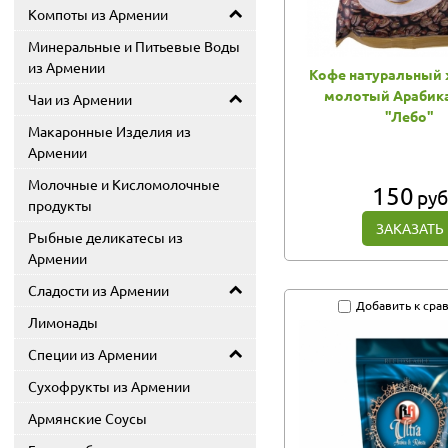
Компоты из Армении
Минеральные и Питьевые Воды
из Армении
Кофе натуральный
молотый Арабика
Чаи из Армении
"Лебо"
Макаронные Изделия из
Армении
Молочные и Кисломолочные
150
руб
продукты
ЗАКАЗАТЬ
Рыбные деликатесы из
Армении
Сладости из Армении
Добавить к сра
Лимонады
Специи из Армении
Сухофрукты из Армении
Армянские Соусы