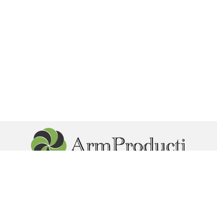
г. Реутова пр. Мира 85. Юридический адрес: г.Москва ул.
Кусковская 12
foods_1@mail.ru
+7 985
424 07 47