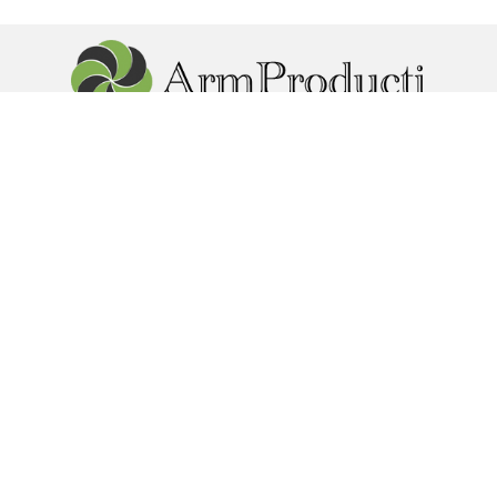
г. Реутова пр. Мира 85. Юридический адрес: г.Москва ул.
Кусковская 12
foods_1@mail.ru
+7 985
424 07 47
МЕНЮ
КАТАЛОГ
Главная
Армянские Сыры
Доставка
Овощная консервация из
Оптовые покупки
Армении
О компании
Соки и нектары из Армении
Контакты
Мясные деликатесы из
Ещё...
Армении
Варенье, Джемы из Армении