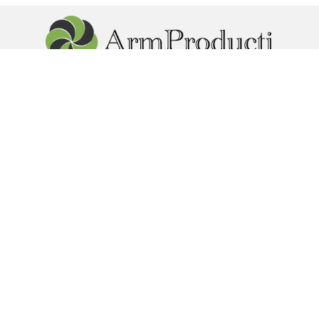
г. Реутова пр. Мира 85. Юридический адрес: г.Москва ул.
Кусковская 12
foods_1@mail.ru
+7 985
424 07 47
МЕНЮ
КАТАЛОГ
Главная
Армянские Сыры
Доставка
Овощная консервация из
Оптовые покупки
Армении
О компании
Соки и нектары из Армении
Контакты
Мясные деликатесы из
Ещё...
Армении
Варенье, Джемы из Армении
Ещё...