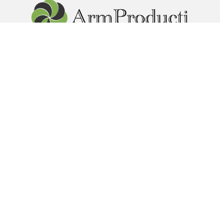
г. Реутова пр. Мира 85. Юридический адрес: г.Москва ул.
Кусковская 12
foods_1@mail.ru
+7 985
424 07 47
МЕНЮ
КАТАЛОГ
Главная
Армянские Сыры
Доставка
Овощная консервация из
Оптовые покупки
Армении
О компании
Соки и нектары из Армении
Контакты
Мясные деликатесы из
Ещё...
Армении
Варенье, Джемы из Армении
Ещё...